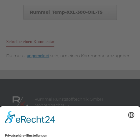
Rummel_Temp-XXL-300-OIL-TS
→
Schreibe einen Kommentar
Du musst
sein, um einen Kommentar abzugeben.
angemeldet
Rummel Kunststofftechnik GmbH
Möhrenbachtal 5
D-91757 Treuchtlingen-Möhren
Telefon:
+49 (0) 9142 945 489 0
Telefax:
+49 (0) 9142 945 489 9