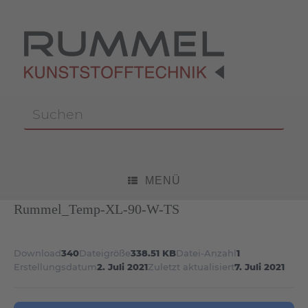
Zum
Inhalt
springen
Suchen
nach:
MENÜ
Rummel_Temp-XL-90-W-TS
Download
340
Dateigröße
338.51 KB
Datei-Anzahl
1
Erstellungsdatum
2. Juli 2021
Zuletzt aktualisiert
7. Juli 2021