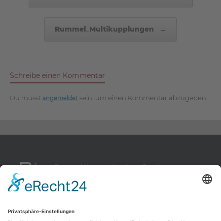
Rummel_Multikupplungen
→
Schreibe einen Kommentar
Du musst
sein, um einen Kommentar abzugeben.
angemeldet
Rummel Kunststofftechnik GmbH
Möhrenbachtal 5
D-91757 Treuchtlingen-Möhren
Telefon:
+49 (0) 9142 945 489 0