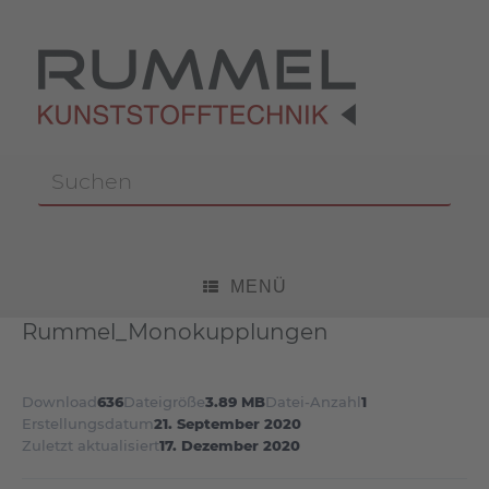
Zum
Inhalt
springen
Suchen
nach:
MENÜ
Rummel_Monokupplungen
Download
636
Dateigröße
3.89 MB
Datei-Anzahl
1
Erstellungsdatum
21. September 2020
Zuletzt aktualisiert
17. Dezember 2020