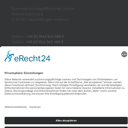
Rummel Kunststofftechnik GmbH
Möhrenbachtal 5
D-91757 Treuchtlingen-Möhren
Telefon:
+49 (0) 9142 945 489 0
Telefax:
+49 (0) 9142 945 489 9
E-Mail:
info@rummel-gmbh.com
-
Impressum
Datenschutzerklärung
Kontakt
AGB