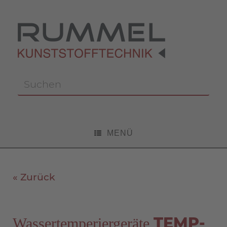
Zum
Inhalt
springen
Suchen
nach:
MENÜ
« Zurück
TEMP-
Wassertemperiergeräte